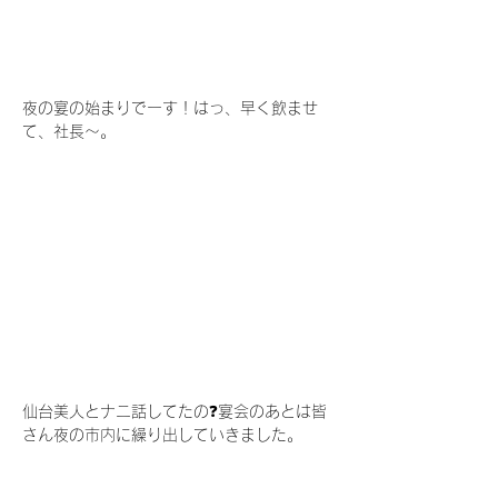
夜の宴の始まりでーす！はっ、早く飲ませ
て、社長～。
仙台美人とナニ話してたの❓宴会のあとは皆
さん夜の市内に繰り出していきました。