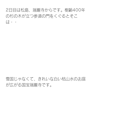
2日目は松島、瑞巌寺からです。樹齢400年
の杉の木が立つ参道の門をくぐるとそこ
は・・
雪国じゃなくて、きれいな白い枯山水のお庭
が広がる国宝瑞巌寺です。